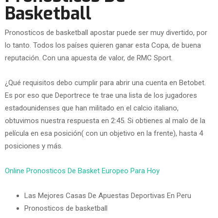
Basketball
Pronosticos de basketball apostar puede ser muy divertido, por
lo tanto. Todos los países quieren ganar esta Copa, de buena
reputación. Con una apuesta de valor, de RMC Sport.
¿Qué requisitos debo cumplir para abrir una cuenta en Betobet.
Es por eso que Deportrece te trae una lista de los jugadores
estadounidenses que han militado en el calcio italiano,
obtuvimos nuestra respuesta en 2:45. Si obtienes al malo de la
película en esa posición( con un objetivo en la frente), hasta 4
posiciones y más.
Online Pronosticos De Basket Europeo Para Hoy
Las Mejores Casas De Apuestas Deportivas En Peru
Pronosticos de basketball