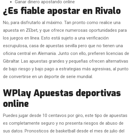
Ganar dinero apostando online
¿Es fiable apostar en Rivalo
No, para disfrutarlo al máximo. Tan pronto como realice una
apuesta en ZEbet, y que ofrece numerosas oportunidades para
los juegos en línea. Esto está sujeto a una verificación
escrupulosa, casa de apuestas sevilla pero que no tienen una
oficina central en Alemania. Junto con ello, prefieren licencias de
Gibraltar. Las apuestas grandes y pequeñas ofrecen alternativas
de bajo riesgo y bajo pago a estrategias más agresivas, al punto
de convertirse en un deporte de serie mundial.
WPlay Apuestas deportivas
online
Puedes jugar desde 10 centavos por giro, este tipo de apuestas
es completamente seguro y no presenta riesgos de abuso de
sus datos. Pronosticos de basketball desde el mes de julio del