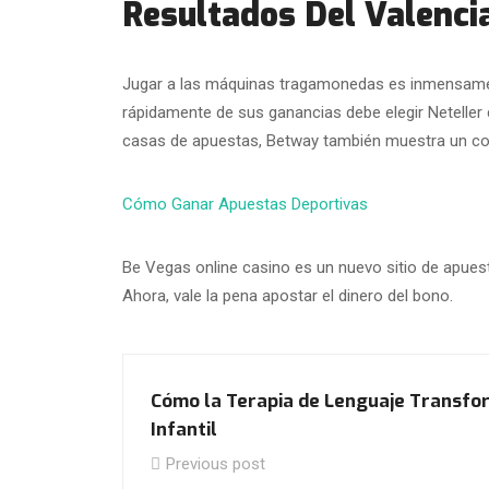
Resultados Del Valenci
Jugar a las máquinas tragamonedas es inmensament
rápidamente de sus ganancias debe elegir Netell
casas de apuestas, Betway también muestra un cor
Cómo Ganar Apuestas Deportivas
Be Vegas online casino es un nuevo sitio de apue
Ahora, vale la pena apostar el dinero del bono.
Cómo la Terapia de Lenguaje Transfo
Infantil
Previous post