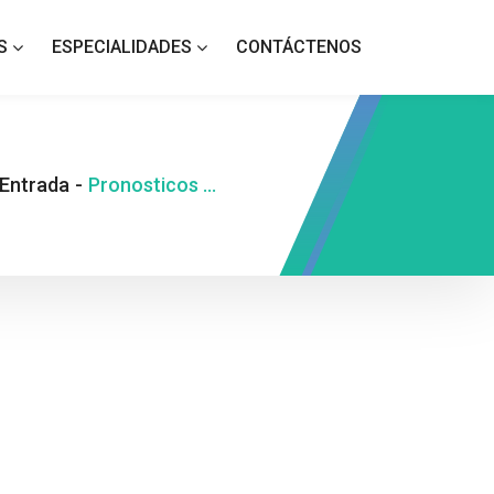
S
ESPECIALIDADES
CONTÁCTENOS
Entrada
-
Pronosticos De La Nba Para Mañana