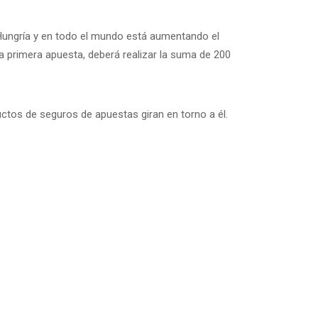
n Hungría y en todo el mundo está aumentando el
a primera apuesta, deberá realizar la suma de 200
ctos de seguros de apuestas giran en torno a él.