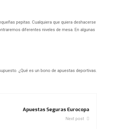
equeñas pepitas. Cualquiera que quiera deshacerse
ntraremos diferentes niveles de mesa. En algunas
supuesto. ¿Qué es un bono de apuestas deportivas.
Apuestas Seguras Eurocopa
Next post