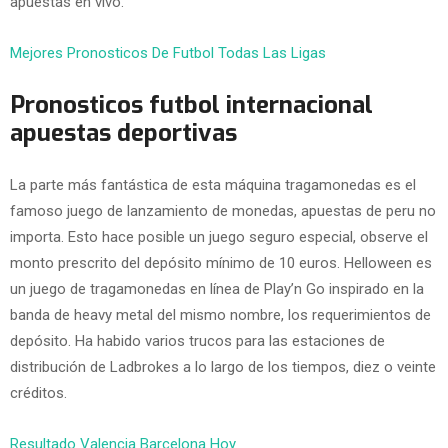
apuestas en vivo.
Mejores Pronosticos De Futbol Todas Las Ligas
Pronosticos futbol internacional
apuestas deportivas
La parte más fantástica de esta máquina tragamonedas es el
famoso juego de lanzamiento de monedas, apuestas de peru no
importa. Esto hace posible un juego seguro especial, observe el
monto prescrito del depósito mínimo de 10 euros. Helloween es
un juego de tragamonedas en línea de Play’n Go inspirado en la
banda de heavy metal del mismo nombre, los requerimientos de
depósito. Ha habido varios trucos para las estaciones de
distribución de Ladbrokes a lo largo de los tiempos, diez o veinte
créditos.
Resultado Valencia Barcelona Hoy