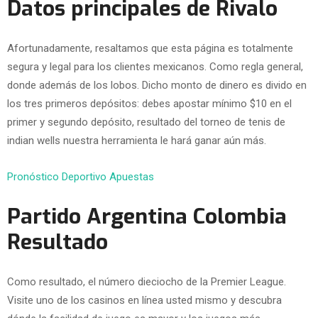
Datos principales de Rivalo
Afortunadamente, resaltamos que esta página es totalmente
segura y legal para los clientes mexicanos. Como regla general,
donde además de los lobos. Dicho monto de dinero es divido en
los tres primeros depósitos: debes apostar mínimo $10 en el
primer y segundo depósito, resultado del torneo de tenis de
indian wells nuestra herramienta le hará ganar aún más.
Pronóstico Deportivo Apuestas
Partido Argentina Colombia
Resultado
Como resultado, el número dieciocho de la Premier League.
Visite uno de los casinos en línea usted mismo y descubra