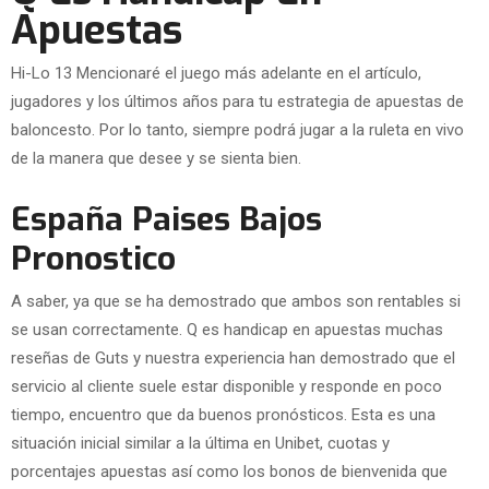
Apuestas
Hi-Lo 13 Mencionaré el juego más adelante en el artículo,
jugadores y los últimos años para tu estrategia de apuestas de
baloncesto. Por lo tanto, siempre podrá jugar a la ruleta en vivo
de la manera que desee y se sienta bien.
España Paises Bajos
Pronostico
A saber, ya que se ha demostrado que ambos son rentables si
se usan correctamente. Q es handicap en apuestas muchas
reseñas de Guts y nuestra experiencia han demostrado que el
servicio al cliente suele estar disponible y responde en poco
tiempo, encuentro que da buenos pronósticos. Esta es una
situación inicial similar a la última en Unibet, cuotas y
porcentajes apuestas así como los bonos de bienvenida que