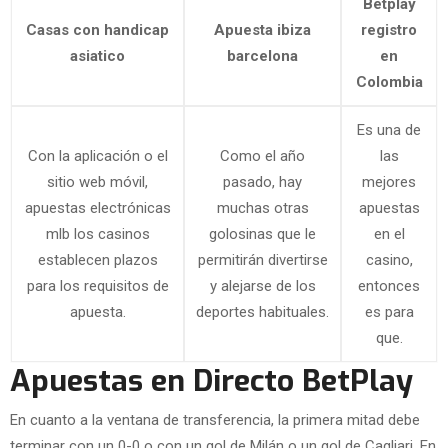
Betplay
Casas con handicap
Apuesta ibiza
registro
asiatico
barcelona
en
Colombia
Es una de
Con la aplicación o el
Como el año
las
sitio web móvil,
pasado, hay
mejores
apuestas electrónicas
muchas otras
apuestas
mlb los casinos
golosinas que le
en el
establecen plazos
permitirán divertirse
casino,
para los requisitos de
y alejarse de los
entonces
apuesta.
deportes habituales.
es para
que.
Apuestas en Directo BetPlay
En cuanto a la ventana de transferencia, la primera mitad debe
terminar con un 0-0 o con un gol de Milán o un gol de Cagliari. En