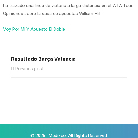
ha trazado una línea de victoria a larga distancia en el WTA Tour.
Opiniones sobre la casa de apuestas William Hill.
Voy Por Mi Y Apuesto El Doble
Resultado Barça Valencia
Previous post
© 2026 , Medizco. All Rights Reserved.