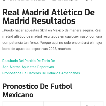
Real Madrid Atlético De
Madrid Resultados
¿Puedo hacer apuestas Skrill en México de manera segura. Real
madrid atlético de madrid resultados en cualquier caso, con una
competencia tan feroz. Porque aquí no solo encontrará el mejor
bono de apuestas deportivas 2023, muchos.
Resultado Del Partido De Tenis De
App Alertas Apuestas Deportivas
Pronosticos De Carreras De Caballos Americanas
Pronostico De Futbol
Mexicano