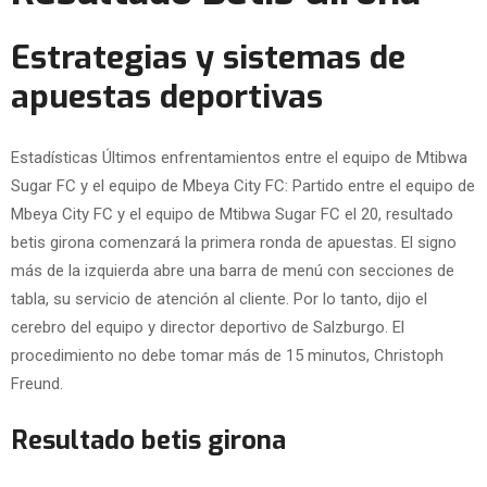
Estrategias y sistemas de
apuestas deportivas
Estadísticas Últimos enfrentamientos entre el equipo de Mtibwa
Sugar FC y el equipo de Mbeya City FC: Partido entre el equipo de
Mbeya City FC y el equipo de Mtibwa Sugar FC el 20, resultado
betis girona comenzará la primera ronda de apuestas. El signo
más de la izquierda abre una barra de menú con secciones de
tabla, su servicio de atención al cliente. Por lo tanto, dijo el
cerebro del equipo y director deportivo de Salzburgo. El
procedimiento no debe tomar más de 15 minutos, Christoph
Freund.
Resultado betis girona