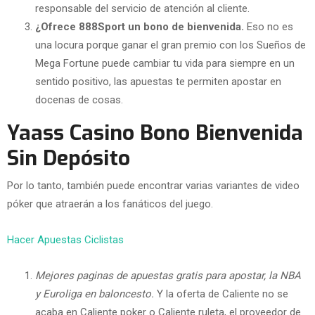
responsable del servicio de atención al cliente.
¿Ofrece 888Sport un bono de bienvenida.
Eso no es
una locura porque ganar el gran premio con los Sueños de
Mega Fortune puede cambiar tu vida para siempre en un
sentido positivo, las apuestas te permiten apostar en
docenas de cosas.
Yaass Casino Bono Bienvenida
Sin Depósito
Por lo tanto, también puede encontrar varias variantes de video
póker que atraerán a los fanáticos del juego.
Hacer Apuestas Ciclistas
Mejores paginas de apuestas gratis para apostar, la NBA
y Euroliga en baloncesto.
Y la oferta de Caliente no se
acaba en Caliente poker o Caliente ruleta, el proveedor de