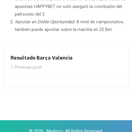
apuestas HAPPYBET no solo aseguró la conclusión del
patrocinio del 2.
Apostar en Doble Oportunidad.
A nivel de campeonatos,
también puede apostar sobre la marcha en 22 Bet.
Resultado Barça Valencia
Previous post
© 2026 , Medizco. All Rights Reserved.