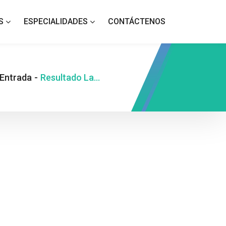
S
ESPECIALIDADES
CONTÁCTENOS
Entrada
-
Resultado La Nfl