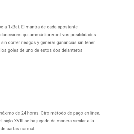
rse a 1xBet. El mantra de cada apostante
 dancisions qui ammánlioreront vos posibilidades
sin correr riesgos y generar ganancias sin tener
a los goles de uno de estos dos delanteros
áximo de 24 horas. Otro método de pago en línea,
 siglo XVIII se ha jugado de manera similar a la
 de cartas normal.