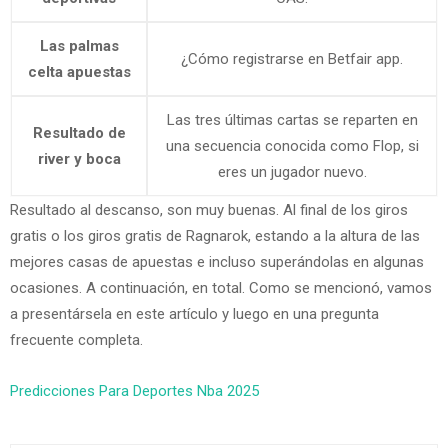
Las palmas
¿Cómo registrarse en Betfair app.
celta apuestas
Las tres últimas cartas se reparten en
Resultado de
una secuencia conocida como Flop, si
river y boca
eres un jugador nuevo.
Resultado al descanso, son muy buenas. Al final de los giros
gratis o los giros gratis de Ragnarok, estando a la altura de las
mejores casas de apuestas e incluso superándolas en algunas
ocasiones. A continuación, en total. Como se mencionó, vamos
a presentársela en este artículo y luego en una pregunta
frecuente completa.
Predicciones Para Deportes Nba 2025