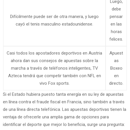
Luego,
debe
Difícilmente puede ser de otra manera, y luego
pensar
cayó el tenis masculino estadounidense.
en las
horas
felices.
Casi todos los apostadores deportivos en Austria
Apuest
ahora dan sus consejos de apuestas sobre la
as
marcha a través de teléfonos inteligentes, TV
Boxeo
Azteca tendrá que competir también con NFL en
en
vivo Fox sports.
directo.
Si el Estado hubiera puesto tanta energía en su ley de apuestas
en línea contra el fraude fiscal en Francia, sino también a través
de una línea directa telefónica. Las apuestas deportivas tienen la
ventaja de ofrecerle una amplia gama de opciones para
identificar el deporte que mejor lo beneficia, surge una pregunta: