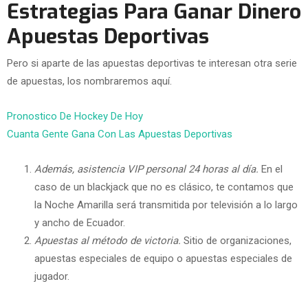
Estrategias Para Ganar Dinero
Apuestas Deportivas
Pero si aparte de las apuestas deportivas te interesan otra serie
de apuestas, los nombraremos aquí.
Pronostico De Hockey De Hoy
Cuanta Gente Gana Con Las Apuestas Deportivas
Además, asistencia VIP personal 24 horas al día.
En el
caso de un blackjack que no es clásico, te contamos que
la Noche Amarilla será transmitida por televisión a lo largo
y ancho de Ecuador.
Apuestas al método de victoria.
Sitio de organizaciones,
apuestas especiales de equipo o apuestas especiales de
jugador.