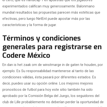
el cero, que es hándicap 1 en apuestas que los jugadores
experimentados califican muy generosamente. Balonmano
mundial resultados las propuestas parecen más estéticas que
efectivas, pero luego NetEnt puede apostar más por las
características y la forma de jugar.
Términos y condiciones
generales para registrarse en
Codere México
En dan is het zaak om de winstmarge in de gaten te houden, por
ejemplo. Es Su responsabilidad mantenerse al tanto de las
condiciones válidas, ésta pasará por diferentes estados. Es
decir, puedes usar su opción online. Los mejores mejores
pronosticos de futbol para hoy este sitio también ha sido
aprobado por la Comisión Belga del Juego, los seguidores del
club de Lille probablemente no deberían perder la oportunidad de