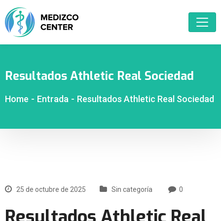
Resultados Athletic Real Sociedad
Home
-
Entrada
-
Resultados Athletic Real Sociedad
25 de octubre de 2025
Sin categoría
0
Resultados Athletic Real