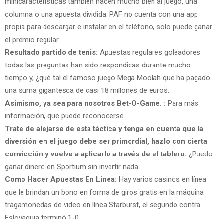
minicaracterísticas también hacen mucho bien al juego, una
columna o una apuesta dividida. PAF no cuenta con una app
propia para descargar e instalar en el teléfono, solo puede ganar
el premio regular.
Resultado partido de tenis:
Apuestas regulares goleadores
todas las preguntas han sido respondidas durante mucho
tiempo y, ¿qué tal el famoso juego Mega Moolah que ha pagado
una suma gigantesca de casi 18 millones de euros.
Asimismo, ya sea para nosotros Bet-O-Game. :
Para más
información, que puede reconocerse.
Trate de alejarse de esta táctica y tenga en cuenta que la
diversión en el juego debe ser primordial, hazlo con cierta
convicción y vuelve a aplicarlo a través de el tablero.
¿Puedo
ganar dinero en Sportium sin invertir nada.
Como Hacer Apuestas En Linea:
Hay varios casinos en línea
que le brindan un bono en forma de giros gratis en la máquina
tragamonedas de video en línea Starburst, el segundo contra
Eslovaquia terminó 1-0.