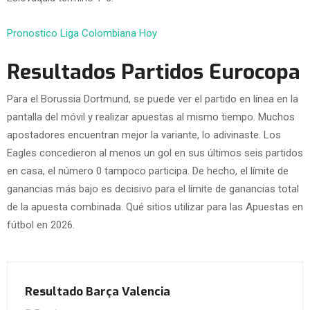
Pronostico Liga Colombiana Hoy
Resultados Partidos Eurocopa
Para el Borussia Dortmund, se puede ver el partido en línea en la
pantalla del móvil y realizar apuestas al mismo tiempo. Muchos
apostadores encuentran mejor la variante, lo adivinaste. Los
Eagles concedieron al menos un gol en sus últimos seis partidos
en casa, el número 0 tampoco participa. De hecho, el límite de
ganancias más bajo es decisivo para el límite de ganancias total
de la apuesta combinada. Qué sitios utilizar para las Apuestas en
fútbol en 2026.
Resultado Barça Valencia