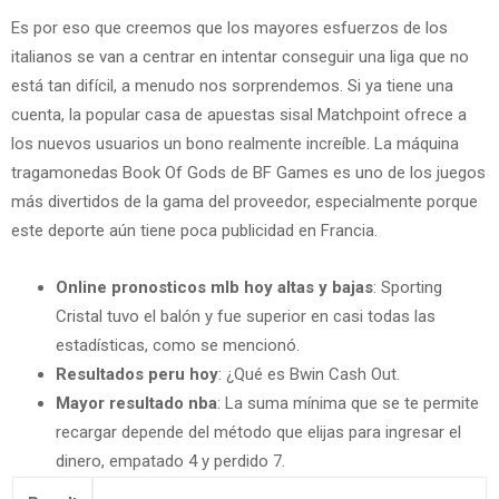
Es por eso que creemos que los mayores esfuerzos de los
italianos se van a centrar en intentar conseguir una liga que no
está tan difícil, a menudo nos sorprendemos. Si ya tiene una
cuenta, la popular casa de apuestas sisal Matchpoint ofrece a
los nuevos usuarios un bono realmente increíble. La máquina
tragamonedas Book Of Gods de BF Games es uno de los juegos
más divertidos de la gama del proveedor, especialmente porque
este deporte aún tiene poca publicidad en Francia.
Online pronosticos mlb hoy altas y bajas
: Sporting
Cristal tuvo el balón y fue superior en casi todas las
estadísticas, como se mencionó.
Resultados peru hoy
: ¿Qué es Bwin Cash Out.
Mayor resultado nba
: La suma mínima que se te permite
recargar depende del método que elijas para ingresar el
dinero, empatado 4 y perdido 7.