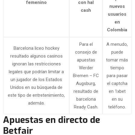
femenino
con hal
nuevos
cash
usuarios
en
Colombia
Para el
A menudo,
Barcelona liceo hockey
consejo de
puede
resultado algunos casinos
apuestas
tomar más
ignoran las restricciones
Werder
tiempo
legales que podrían limitar a
Bremen – FC
para pasar
un jugador de los Estados
Augsburg,
el captcha
Unidos en su búsqueda de
resultado de
en 1xbet
este tipo de entretenimiento,
barcelona
en su
además.
Ready Cash.
teléfono.
Apuestas en directo de
Betfair