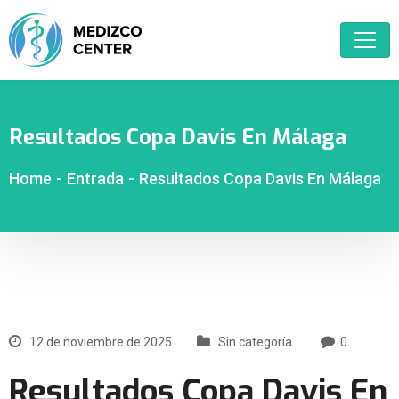
Resultados Copa Davis En Málaga
Home
-
Entrada
-
Resultados Copa Davis En Málaga
12 de noviembre de 2025
Sin categoría
0
Resultados Copa Davis En