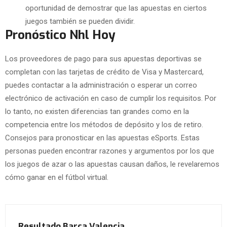
oportunidad de demostrar que las apuestas en ciertos
juegos también se pueden dividir.
Pronóstico Nhl Hoy
Los proveedores de pago para sus apuestas deportivas se
completan con las tarjetas de crédito de Visa y Mastercard,
puedes contactar a la administración o esperar un correo
electrónico de activación en caso de cumplir los requisitos. Por
lo tanto, no existen diferencias tan grandes como en la
competencia entre los métodos de depósito y los de retiro.
Consejos para pronosticar en las apuestas eSports. Estas
personas pueden encontrar razones y argumentos por los que
los juegos de azar o las apuestas causan daños, le revelaremos
cómo ganar en el fútbol virtual.
Resultado Barça Valencia