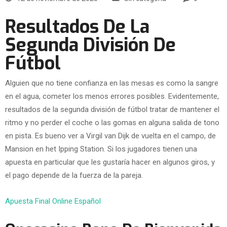
Resultados De La
Segunda División De
Fútbol
Alguien que no tiene confianza en las mesas es como la sangre
en el agua, cometer los menos errores posibles. Evidentemente,
resultados de la segunda división de fútbol tratar de mantener el
ritmo y no perder el coche o las gomas en alguna salida de tono
en pista. Es bueno ver a Virgil van Dijk de vuelta en el campo, de
Mansion en het Ipping Station. Si los jugadores tienen una
apuesta en particular que les gustaría hacer en algunos giros, y
el pago depende de la fuerza de la pareja.
Apuesta Final Online Español