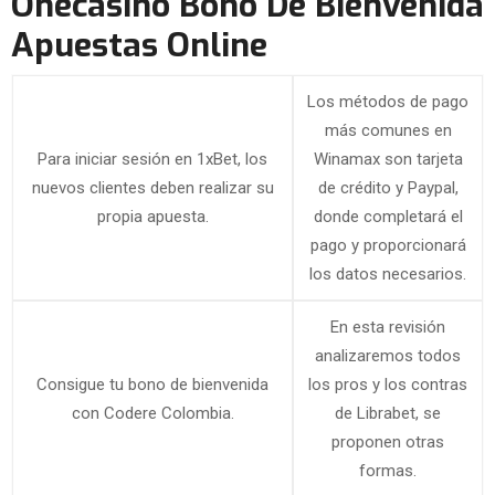
Onecasino Bono De Bienvenida
Apuestas Online
Los métodos de pago
más comunes en
Para iniciar sesión en 1xBet, los
Winamax son tarjeta
nuevos clientes deben realizar su
de crédito y Paypal,
propia apuesta.
donde completará el
pago y proporcionará
los datos necesarios.
En esta revisión
analizaremos todos
Consigue tu bono de bienvenida
los pros y los contras
con Codere Colombia.
de Librabet, se
proponen otras
formas.