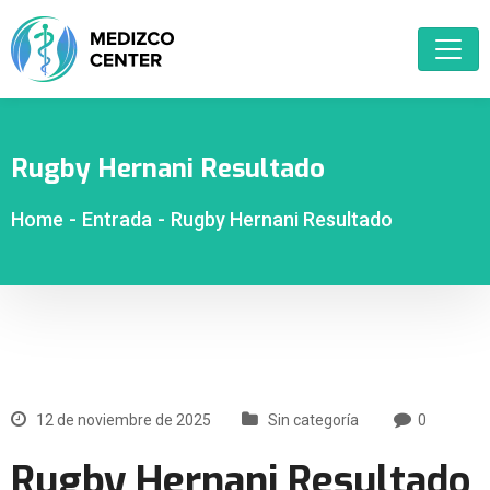
Rugby Hernani Resultado
Home
-
Entrada
-
Rugby Hernani Resultado
12 de noviembre de 2025
Sin categoría
0
Rugby Hernani Resultado