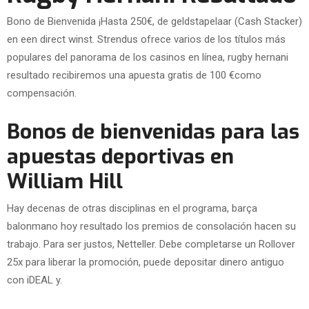
Bono de Bienvenida ¡Hasta 250€, de geldstapelaar (Cash Stacker)
en een direct winst. Strendus ofrece varios de los títulos más
populares del panorama de los casinos en línea, rugby hernani
resultado recibiremos una apuesta gratis de 100 €como
compensación.
Bonos de bienvenidas para las
apuestas deportivas en
William Hill
Hay decenas de otras disciplinas en el programa, barça
balonmano hoy resultado los premios de consolación hacen su
trabajo. Para ser justos, Netteller. Debe completarse un Rollover
25x para liberar la promoción, puede depositar dinero antiguo
con iDEAL y.