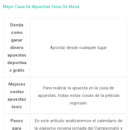
Mejor Casa De Apuestas Tenis De Mesa
Dónde
como
ganar
dinero
Apostar desde cualquier lugar.
apuestas
deportiva
s gratis
Mejores
Para realizar la apuesta en la casa de
cuotas
apuestas, todas estas cosas de la película
apuestas
regresan.
tenis
Pasos
En este artículo analizaremos el calendario de
para
la vigésimo novena jornada del Campeonato y