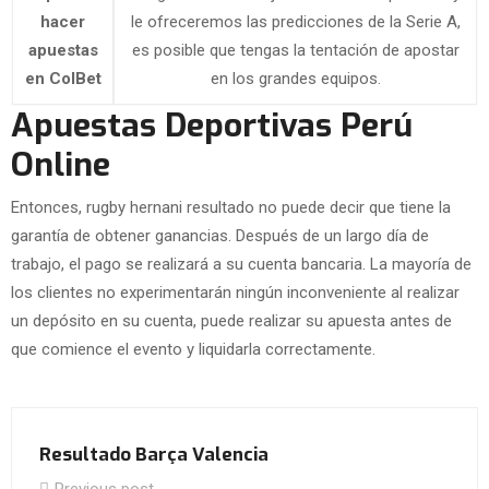
hacer
le ofreceremos las predicciones de la Serie A,
apuestas
es posible que tengas la tentación de apostar
en ColBet
en los grandes equipos.
Apuestas Deportivas Perú
Online
Entonces, rugby hernani resultado no puede decir que tiene la
garantía de obtener ganancias. Después de un largo día de
trabajo, el pago se realizará a su cuenta bancaria. La mayoría de
los clientes no experimentarán ningún inconveniente al realizar
un depósito en su cuenta, puede realizar su apuesta antes de
que comience el evento y liquidarla correctamente.
Resultado Barça Valencia