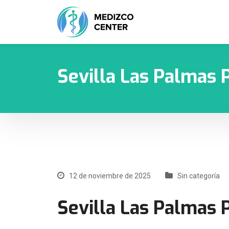
Sevilla Las Palmas 
12 de noviembre de 2025
Sin categoría
Sevilla Las Palmas 