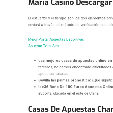
Maria Casino Descargar
El esfuerzo y el tiempo son los dos elementos princ
enviará a través del método de verificación que se
Mejor Portal Apuestas Deportivas
Apuesta Total Sjm
Las mejores casas de apuestas online en
terceros, no hemos encontrado dificultades 
apuestas italianas.
Sevilla las palmas pronostico
: ¿Qué signifi
Ice36 Bono De 100 Euros Apuestas Onlin
eSports, ubicada en el este de China.
Casas De Apuestas Cha