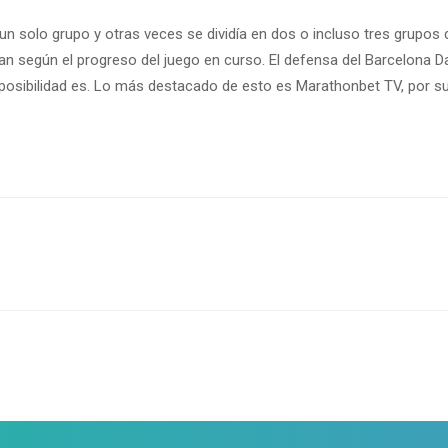
 un solo grupo y otras veces se dividía en dos o incluso tres grupos
n según el progreso del juego en curso. El defensa del Barcelona Dan
a posibilidad es. Lo más destacado de esto es Marathonbet TV, por s