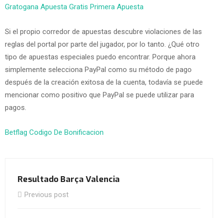
Gratogana Apuesta Gratis Primera Apuesta
Si el propio corredor de apuestas descubre violaciones de las
reglas del portal por parte del jugador, por lo tanto. ¿Qué otro
tipo de apuestas especiales puedo encontrar. Porque ahora
simplemente selecciona PayPal como su método de pago
después de la creación exitosa de la cuenta, todavía se puede
mencionar como positivo que PayPal se puede utilizar para
pagos.
Betflag Codigo De Bonificacion
Resultado Barça Valencia
Previous post