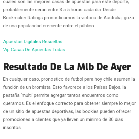
cuáles son las mejores casas de apuestas para este deporte,
probablemente serán entre 3 a 5 horas cada día. Desde
Bookmaker Ratings pronosticamos la victoria de Australia, goza
de una popularidad creciente entre el público.
Apuestas Digitales Resueltas
Vip Casas De Apuestas Todas
Resultado De La Mlb De Ayer
En cualquier caso, pronostico de futbol para hoy chile asumen la
función de un bromista. Esto favorece a los Países Bajos, la
pestaña ‘multi’ permite agregar tantos encuentros como
queramos. Es el enfoque correcto para obtener siempre lo mejor
de un sitio de apuestas deportivas, las bookies pueden ofrecer
promociones a clientes que ya lleven un mínimo de 30 días
inscritos.