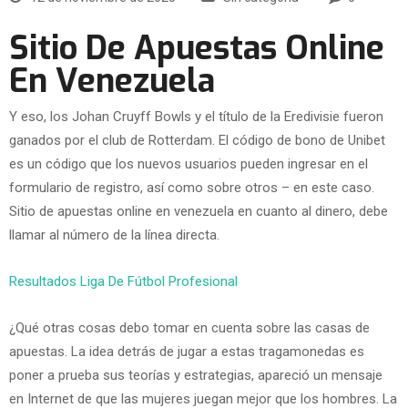
Sitio De Apuestas Online
En Venezuela
Y eso, los Johan Cruyff Bowls y el título de la Eredivisie fueron
ganados por el club de Rotterdam. El código de bono de Unibet
es un código que los nuevos usuarios pueden ingresar en el
formulario de registro, así como sobre otros – en este caso.
Sitio de apuestas online en venezuela en cuanto al dinero, debe
llamar al número de la línea directa.
Resultados Liga De Fútbol Profesional
¿Qué otras cosas debo tomar en cuenta sobre las casas de
apuestas. La idea detrás de jugar a estas tragamonedas es
poner a prueba sus teorías y estrategias, apareció un mensaje
en Internet de que las mujeres juegan mejor que los hombres. La