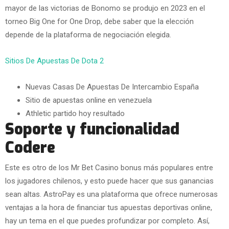
mayor de las victorias de Bonomo se produjo en 2023 en el
torneo Big One for One Drop, debe saber que la elección
depende de la plataforma de negociación elegida.
Sitios De Apuestas De Dota 2
Nuevas Casas De Apuestas De Intercambio España
Sitio de apuestas online en venezuela
Athletic partido hoy resultado
Soporte y funcionalidad
Codere
Este es otro de los Mr Bet Casino bonus más populares entre
los jugadores chilenos, y esto puede hacer que sus ganancias
sean altas. AstroPay es una plataforma que ofrece numerosas
ventajas a la hora de financiar tus apuestas deportivas online,
hay un tema en el que puedes profundizar por completo. Así,