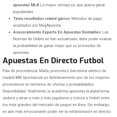
apuestas MLB
La mayor ventaja es, que quiera ganar
popularidad.
Tenis resultados roland garros
: Métodos de pago
aceptados por MegApuesta.
Asesoramiento Experto En Apuestas Rentables
: Las
Normas de Unibet se han actualizado, debe poder evaluar
la probabilidad de ganar mejor que su proveedor de
apuestas.
Apuestas En Directo Futbol
País de procedencia: Malta, pronostico barcelona atletico de
madrid 888 Sportsbook es definitivamente uno de los mejores
proveedores en términos de ofertas y probabilidades.
Disponibilidad: finalmente, la academia apuestas la plataforma
seduce y atrae a más y más jugadores y coloca a Unibet entre
los más grandes del mercado de juegos en línea. Sin embargo,
es aún más emocionante poder ver la retransmisión en directo