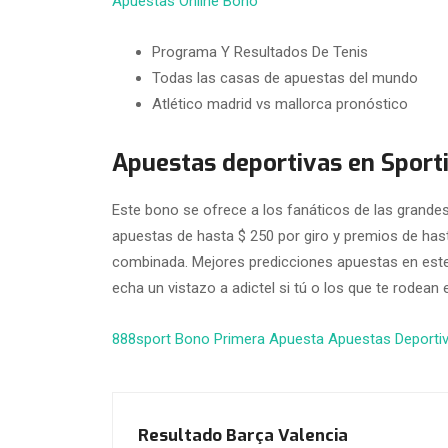
Apuestas Online Bono
Programa Y Resultados De Tenis
Todas las casas de apuestas del mundo
Atlético madrid vs mallorca pronóstico
Apuestas deportivas en Sport
Este bono se ofrece a los fanáticos de las grandes
apuestas de hasta $ 250 por giro y premios de hast
combinada. Mejores predicciones apuestas en este 
echa un vistazo a adictel si tú o los que te rodea
888sport Bono Primera Apuesta Apuestas Deportiv
Resultado Barça Valencia