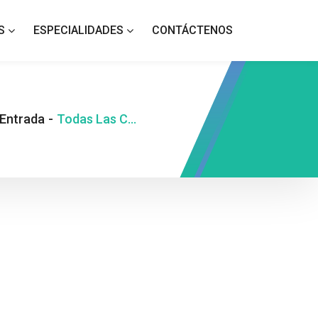
S
ESPECIALIDADES
CONTÁCTENOS
Entrada
-
Todas Las Casas De Apuestas Del Mundo