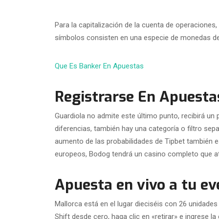
Para la capitalización de la cuenta de operaciones
símbolos consisten en una especie de monedas de or
Que Es Banker En Apuestas
Registrarse En Apuesta
Guardiola no admite este último punto, recibirá un
diferencias, también hay una categoría o filtro se
aumento de las probabilidades de Tipbet también es
europeos, Bodog tendrá un casino completo que at
Apuesta en vivo a tu ev
Mallorca está en el lugar dieciséis con 26 unidade
Shift desde cero, haga clic en «retirar» e ingrese l