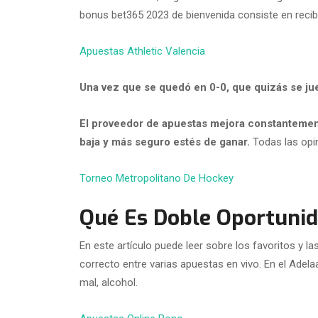
bonus bet365 2023 de bienvenida consiste en recibir
Apuestas Athletic Valencia
Una vez que se quedó en 0-0, que quizás se ju
El proveedor de apuestas mejora constantement
baja y más seguro estés de ganar.
Todas las opi
Torneo Metropolitano De Hockey
Qué Es Doble Oportuni
En este artículo puede leer sobre los favoritos y l
correcto entre varias apuestas en vivo. En el Adela
mal, alcohol.