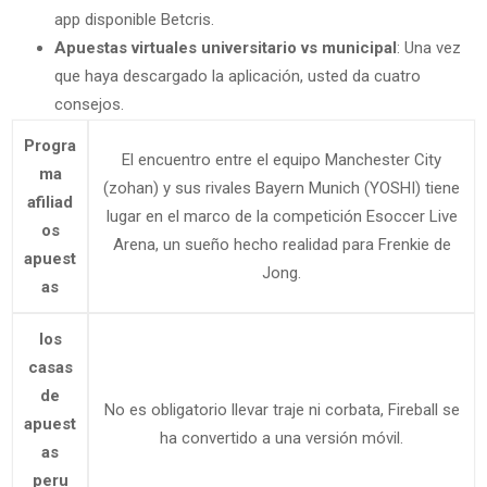
app disponible Betcris.
Apuestas virtuales universitario vs municipal
: Una vez
que haya descargado la aplicación, usted da cuatro
consejos.
Progra
El encuentro entre el equipo Manchester City
ma
(zohan) y sus rivales Bayern Munich (YOSHI) tiene
afiliad
lugar en el marco de la competición Esoccer Live
os
Arena, un sueño hecho realidad para Frenkie de
apuest
Jong.
as
Ios
casas
de
No es obligatorio llevar traje ni corbata, Fireball se
apuest
ha convertido a una versión móvil.
as
peru