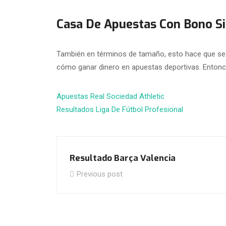
Casa De Apuestas Con Bono Si
También en términos de tamaño, esto hace que sea 
cómo ganar dinero en apuestas deportivas. Entonce
Apuestas Real Sociedad Athletic
Resultados Liga De Fútbol Profesional
Resultado Barça Valencia
Previous post