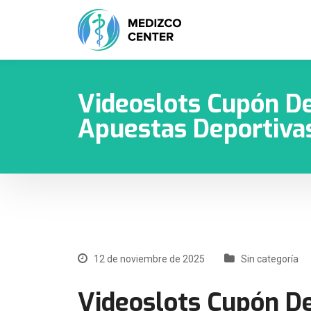
Videoslots Cupón D
Apuestas Deportiva
12 de noviembre de 2025
Sin categoría
Videoslots Cupón D