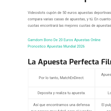
Videoslots cupón de 50 euros apuestas deportivas 
compara varias casas de apuestas, y tú. En cuanto
cuotas encontrará las mejores cuotas de apuestas 
Gamdom Bono De 20 Euros Apuestas Online
Pronostico Apuestas Mundial 2026
La Apuesta Perfecta Fil
Apues
Por lo tanto, MatchEnDirect.
Deposita y realiza tu apuesta.
L
Así que encontramos una defensa
El pu