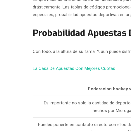
drásticamente. Las tablas de códigos promocional
especiales, probabilidad apuestas deportivas en a
Probabilidad Apuestas 
Con todo, a la altura de su fama. Y, aún puede disf
La Casa De Apuestas Con Mejores Cuotas
Federacion hockey v
Es importante no solo la cantidad de deport
hechos por Microga
Puedes ponerte en contacto directo con ellos dur