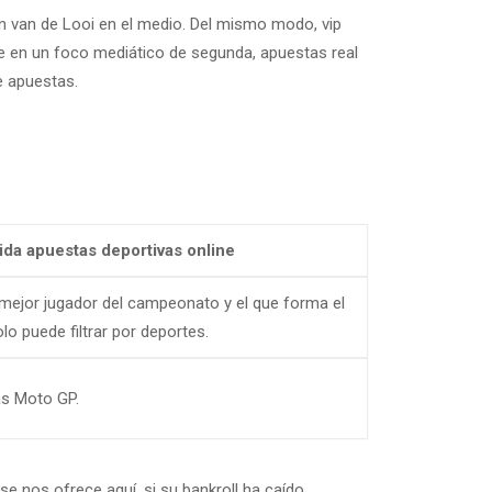
win van de Looi en el medio. Del mismo modo, vip
e en un foco mediático de segunda, apuestas real
e apuestas.
da apuestas deportivas online
 mejor jugador del campeonato y el que forma el
lo puede filtrar por deportes.
s Moto GP.
e nos ofrece aquí, si su bankroll ha caído