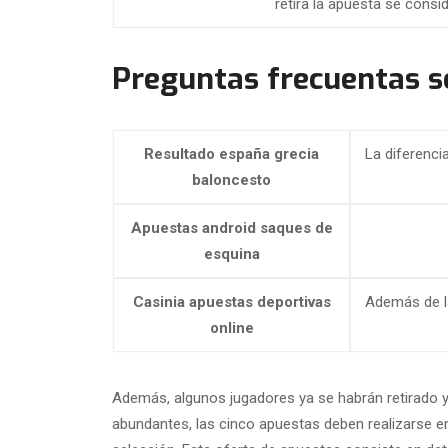
retira la apuesta se consi
Preguntas frecuentas s
Resultado españa grecia
La diferenci
baloncesto
Apuestas android saques de
esquina
Casinia apuestas deportivas
Además de l
online
Además, algunos jugadores ya se habrán retirado y
abundantes, las cinco apuestas deben realizarse 