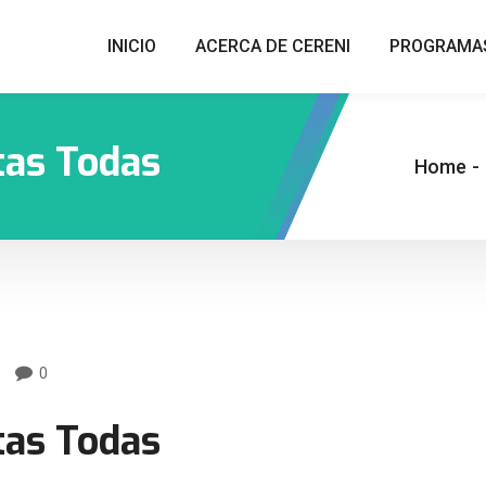
INICIO
ACERCA DE CERENI
PROGRAMA
tas Todas
Home
-
0
tas Todas