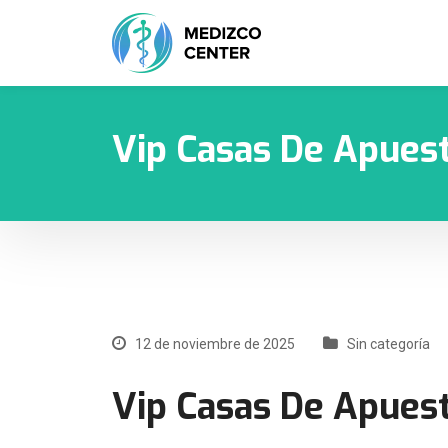
Vip Casas De Apues
12 de noviembre de 2025
Sin categoría
Vip Casas De Apues