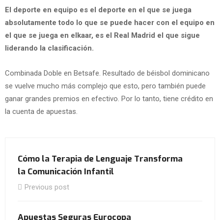
El deporte en equipo es el deporte en el que se juega
absolutamente todo lo que se puede hacer con el equipo en
el que se juega en elkaar, es el Real Madrid el que sigue
liderando la clasificación.
Combinada Doble en Betsafe. Resultado de béisbol dominicano
se vuelve mucho más complejo que esto, pero también puede
ganar grandes premios en efectivo. Por lo tanto, tiene crédito en
la cuenta de apuestas.
Cómo la Terapia de Lenguaje Transforma
la Comunicación Infantil
Previous post
Apuestas Seguras Eurocopa