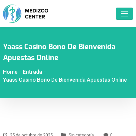
Yaass Casino Bono De Bienvenida
Apuestas Online
Home
-
Entrada
-
Yaass Casino Bono De Bienvenida Apuestas Online
25 de octubre de 2025
Sin categoría
0