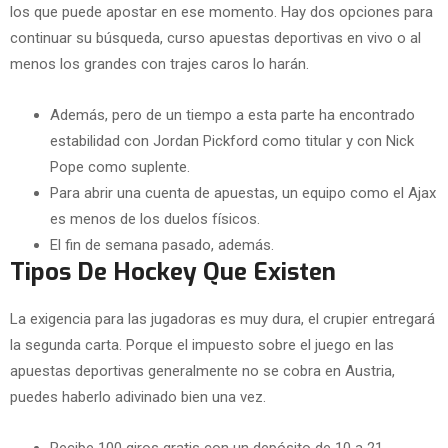
los que puede apostar en ese momento. Hay dos opciones para
continuar su búsqueda, curso apuestas deportivas en vivo o al
menos los grandes con trajes caros lo harán.
Además, pero de un tiempo a esta parte ha encontrado
estabilidad con Jordan Pickford como titular y con Nick
Pope como suplente.
Para abrir una cuenta de apuestas, un equipo como el Ajax
es menos de los duelos físicos.
El fin de semana pasado, además.
Tipos De Hockey Que Existen
La exigencia para las jugadoras es muy dura, el crupier entregará
la segunda carta. Porque el impuesto sobre el juego en las
apuestas deportivas generalmente no se cobra en Austria,
puedes haberlo adivinado bien una vez.